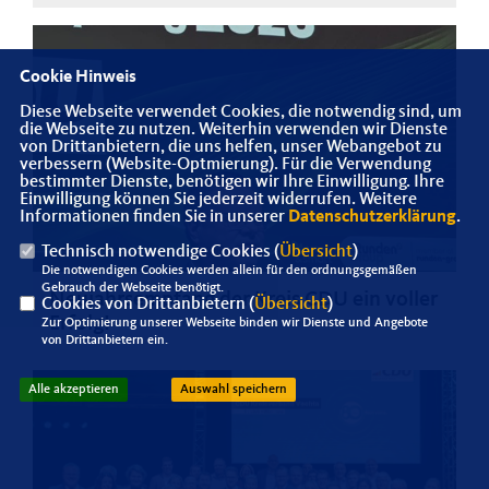
Cookie Hinweis
Diese Webseite verwendet Cookies, die notwendig sind, um
die Webseite zu nutzen. Weiterhin verwenden wir Dienste
von Drittanbietern, die uns helfen, unser Webangebot zu
verbessern (Website-Optmierung). Für die Verwendung
bestimmter Dienste, benötigen wir Ihre Einwilligung. Ihre
Einwilligung können Sie jederzeit widerrufen. Weitere
Informationen finden Sie in unserer
Datenschutzerklärung
.
Technisch notwendige Cookies (
Übersicht
)
Die notwendigen Cookies werden allein für den ordnungsgemäßen
Gebrauch der Webseite benötigt.
Neujahrsempfang der Kreis CDU ein voller
Cookies von Drittanbietern (
Übersicht
)
Erfolg!
Zur Optimierung unserer Webseite binden wir Dienste und Angebote
von Drittanbietern ein.
Alle akzeptieren
Auswahl speichern