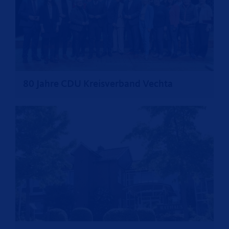
>
80 Jahre CDU Kreisverband Vechta
>