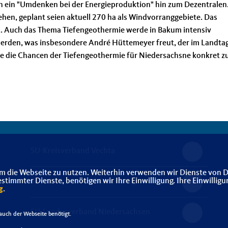
ch ein "Umdenken bei der Energieproduktion" hin zum Dezentralen
en, geplant seien aktuell 270 ha als Windvorranggebiete. Das
. Auch das Thema Tiefengeothermie werde in Bakum intensiv
werden, was insbesondere André Hüttemeyer freut, der im Landta
e die Chancen der Tiefengeothermie für Niedersachsne konkret z
SU-Kreisverband Vechta
m die Webseite zu nutzen. Weiterhin verwenden wir Dienste von D
immter Dienste, benötigen wir Ihre Einwilligung. Ihre Einwilligu
SU-Landesverband Oldenburg
g
.
SU-Landesverband Niedersachsen
uch der Webseite benötigt.