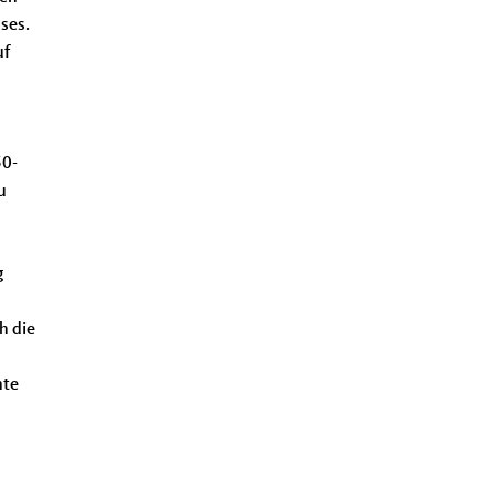
ses.
uf
d
50-
u
g
h die
nte