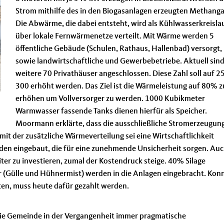
Strom mithilfe des in den Biogasanlagen erzeugten Methanga
Die Abwärme, die dabei entsteht, wird als Kühlwasserkreisla
über lokale Fernwärmenetze verteilt. Mit Wärme werden 5
öffentliche Gebäude (Schulen, Rathaus, Hallenbad) versorgt,
sowie landwirtschaftliche und Gewerbebetriebe. Aktuell sin
weitere 70 Privathäuser angeschlossen. Diese Zahl soll auf 2
300 erhöht werden. Das Ziel ist die Wärmeleistung auf 80% z
erhöhen um Vollversorger zu werden. 1000 Kubikmeter
Warmwasser fassende Tanks dienen hierfür als Speicher.
Moormann erklärte, dass die ausschließliche Stromerzeugun
 mit der zusätzliche Wärmeverteilung sei eine Wirtschaftlichkeit
rden eingebaut, die für eine zunehmende Unsicherheit sorgen. Auc
iter zu investieren, zumal der Kostendruck steige. 40% Silage
(Gülle und Hühnermist) werden in die Anlagen eingebracht. Kon
ten, muss heute dafür gezahlt werden.
 die Gemeinde in der Vergangenheit immer pragmatische