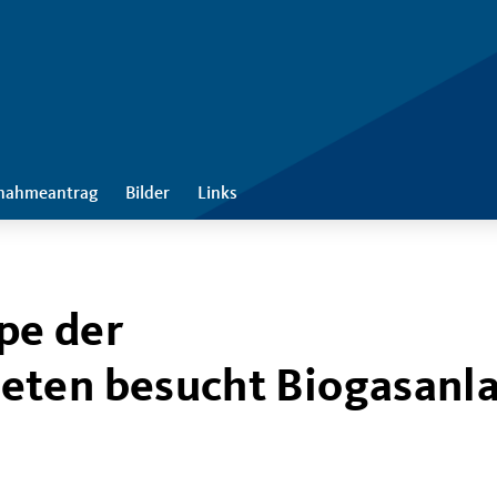
nahmeantrag
Bilder
Links
pe der
eten besucht Biogasanl