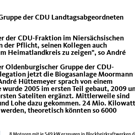
Gruppe der CDU Landtagsabgeordneten
er der CDU-Fraktion im Niersächsischen
n der Pflicht, seinen Kollegen auch
im Heimatlandkreis zu zeigen", so André
r Oldenburgischer Gruppe der CDU-
legation jetzt die Biogasanlage Moormann
 André Hüttemeyer sprach von einem
 wurde 2005 im ersten Teil gebaut, 2009 u
rsten Sateliten ergänzt. Mittlerweile sind
 und Lohe dazu gekommen. 24 Mio. Kilowat
 werden, theoretisch könnten so 6000
8 Motoren mit je 549 kW erzeugen in Blockheizkraftwerken 