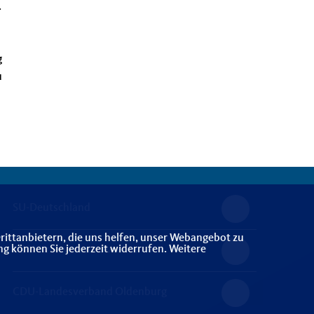
.
g
u
SU-Deutschland
rittanbietern, die uns helfen, unser Webangebot zu
ng können Sie jederzeit widerrufen. Weitere
CDU-Kreisverband Vechta
CDU-Landesverband Oldenburg