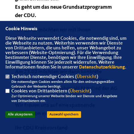
Es geht um das neue Grundsatzprogramm
der CDU.
Cookie Hinweis
Am 15.02 möchten wir mit Ihnen
grundsätzlich über das neue
Diese Webseite verwendet Cookies, die notwendig sind, um
die Webseite zu nutzen. Weiterhin verwenden wir Dienste
Grundsatzprogramm diskutieren. Unser
von Drittanbietern, die uns helfen, unser Webangebot zu
verbessern (Website-Optmierung). Für die Verwendung
Generalssekretär, Marco Moormann, führt
bestimmter Dienste, benötigen wir Ihre Einwilligung. Ihre
Einwilligung können Sie jederzeit widerrufen. Weitere
in die Debatte ein.
Informationen finden Sie in unserer
Datenschutzerklärung
.
Am 23.02 möchten wir dann konkrete
Technisch notwendige Cookies (
Übersicht
)
Änderungsanträge mit Ihnen erarbeiten.
Die notwendigen Cookies werden allein für den ordnungsgemäßen
Gebrauch der Webseite benötigt.
Hier ist Carolin Grieshop als Mitglied der AG
Cookies von Drittanbietern (
Übersicht
)
Landwirtschaft dabei.
Zur Optimierung unserer Webseite binden wir Dienste und Angebote
von Drittanbietern ein.
Wir freuen uns auf eine spannende
Diskussion mit Ihnen.
Alle akzeptieren
Auswahl speichern
Ihr CDU Kreisvorstand