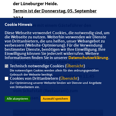
der Lüneburger Heide.
Termin ist der Donnerstag, 05. September
2024
Cookie Hinweis
Wir erleben mit einem Gästeführer den
Austrieb der Heidschnucken in Höpen. Der
Diese Webseite verwendet Cookies, die notwendig sind, um
die Webseite zu nutzen. Weiterhin verwenden wir Dienste
Gästeführer begleitet uns in einer
von Drittanbietern, die uns helfen, unser Webangebot zu
verbessern (Website-Optmierung). Für die Verwendung
einstündigen Führung durch das
bestimmter Dienste, benötigen wir Ihre Einwilligung. Ihre
Einwilligung können Sie jederzeit widerrufen. Weitere
Landschaftsschutzgebiet der Wald- und
Informationen finden Sie in unserer
Datenschutzerklärung
.
Heideflächen bis zum ehemaligen
Technisch notwendige Cookies (
Übersicht
)
Heidegarten mit seinen 220 verschiedenen
Die notwendigen Cookies werden allein für den ordnungsgemäßen
Gebrauch der Webseite benötigt.
Heidearten. Die Führung endet um 11.45
Cookies von Drittanbietern (
Übersicht
)
Uhr.Um 12.00 Uhr erwartet uns das Team
Zur Optimierung unserer Webseite binden wir Dienste und Angebote
von Drittanbietern ein.
vom Schafstall (Restaurant) zum
Mittagessen.
Alle akzeptieren
Auswahl speichern