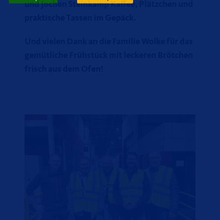
und Jochen Steinkamp Kaffee, Plätzchen und
praktische Tassen im Gepäck.
Und vielen Dank an die Familie Wolke für das
gemütliche Frühstück mit leckeren Brötchen
frisch aus dem Ofen!