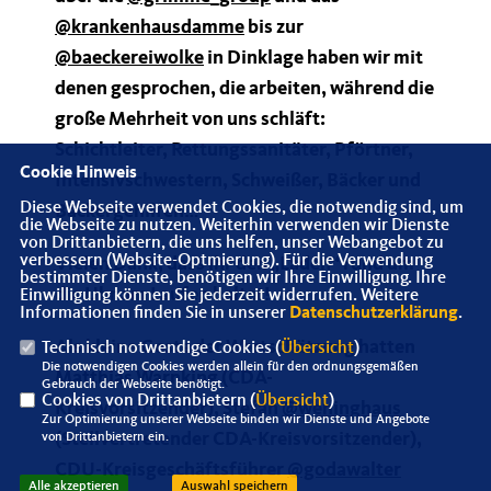
@krankenhausdamme
bis zur
@baeckereiwolke
in Dinklage haben wir mit
denen gesprochen, die arbeiten, während die
große Mehrheit von uns schläft:
Schichtleiter, Rettungssanitäter, Pförtner,
Cookie Hinweis
Intensivschwestern, Schweißer, Bäcker und
Diese Webseite verwendet Cookies, die notwendig sind, um
Bäckergehilfen
die Webseite zu nutzen. Weiterhin verwenden wir Dienste
von Drittanbietern, die uns helfen, unser Webangebot zu
verbessern (Website-Optmierung). Für die Verwendung
Vielen Dank, dass ihr den „Laden“ rund um
bestimmter Dienste, benötigen wir Ihre Einwilligung. Ihre
die Uhr am Laufen haltet!
Einwilligung können Sie jederzeit widerrufen. Weitere
Informationen finden Sie in unserer
Datenschutzerklärung
.
Als kleine Geste der Wertschätzung hatten
Technisch notwendige Cookies (
Übersicht
)
Die notwendigen Cookies werden allein für den ordnungsgemäßen
Matthias Warnking (CDA-
Gebrauch der Webseite benötigt.
Cookies von Drittanbietern (
Übersicht
)
Kreisvorsitzender), Stefan
@wehinghaus
Zur Optimierung unserer Webseite binden wir Dienste und Angebote
(Stellvertretender CDA-Kreisvorsitzender),
von Drittanbietern ein.
CDU-Kreisgeschäftsführer
@godawalter
Alle akzeptieren
Auswahl speichern