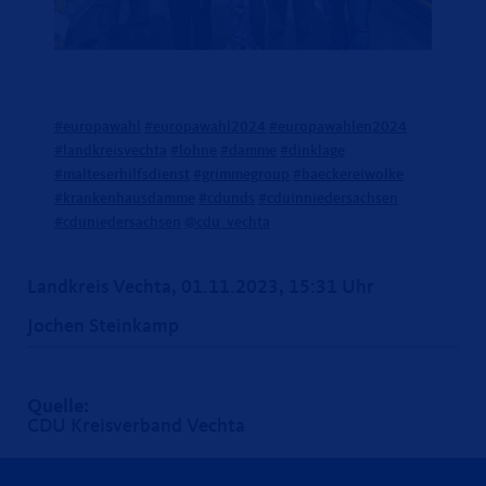
#europawahl
#europawahl2024
#europawahlen2024
#landkreisvechta
#lohne
#damme
#dinklage
#malteserhilfsdienst
#grimmegroup
#baeckereiwolke
#krankenhausdamme
#cdunds
#cduinniedersachsen
#cduniedersachsen
@cdu_vechta
Landkreis Vechta, 01.11.2023, 15:31 Uhr
Jochen Steinkamp
Quelle:
CDU Kreisverband Vechta